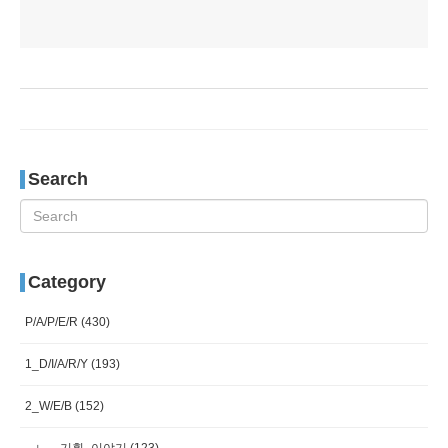
Search
Category
P/A/P/E/R
(430)
1_D/I/A/R/Y
(193)
2_W/E/B
(152)
기획_이야기
(123)