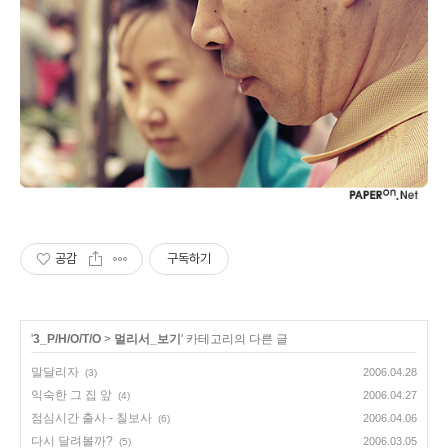
공감
구독하기
'
3_P/H/O/T/O
>
멀리서_보기
' 카테고리의 다른 글
말달리자
2006.04.28
(3)
익숙한 그 집 앞
2006.04.27
(4)
점심시간 출사 - 칠보사
2006.04.06
(6)
다시 달려볼까?
2006.03.05
(5)