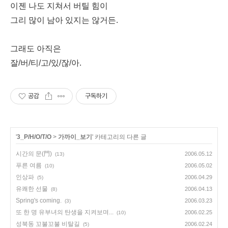
이젠 나도 지쳐서 버틸 힘이
그리 많이 남아 있지는 않거든.
그래도 아직은
잘/버/티/고/있/잖/아.
공감
구독하기
'
3_P/H/O/T/O
>
가까이_보기
' 카테고리의 다른 글
시간의 문(門)
2006.05.12
(13)
푸른 여름
2006.05.02
(10)
인상파
2006.04.29
(5)
유쾌한 선물
2006.04.13
(8)
Spring's coming.
2006.03.23
(3)
또 한 명 유부녀의 탄생을 지켜보며...
2006.02.25
(10)
성북동 꼬불꼬불 비탈길
2006.02.24
(5)