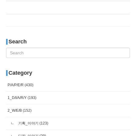
Search
Category
P/A/P/E/R
(430)
1_D/I/A/R/Y
(193)
2_W/E/B
(152)
기획_이야기
(123)