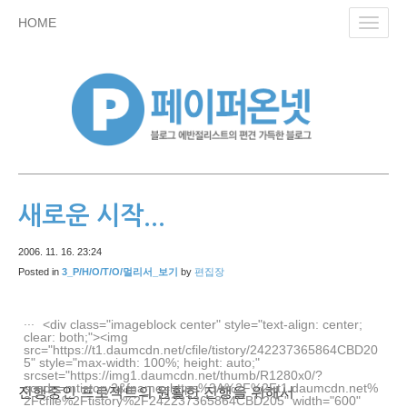
skip
HOME
Toggl
to
navig
content
새로운 시작...
2006. 11. 16. 23:24
Posted in
3_P/H/O/T/O/멀리서_보기
by
편집장
<div class="imageblock center" style="text-align: center;
clear: both;"><img
src="https://t1.daumcdn.net/cfile/tistory/242237365864CBD20
5" style="max-width: 100%; height: auto;"
srcset="https://img1.daumcdn.net/thumb/R1280x0/?
scode=mtistory2&fname=https%3A%2F%2Ft1.daumcdn.net%
진행중인 프로젝트의 원활한 진행을 위해서
2Fcfile%2Ftistory%2F242237365864CBD205" width="600"