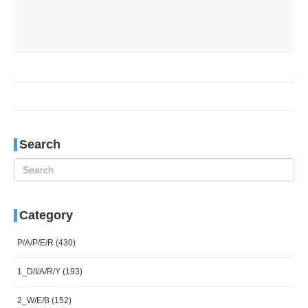
Search
Category
P/A/P/E/R
(430)
1_D/I/A/R/Y
(193)
2_W/E/B
(152)