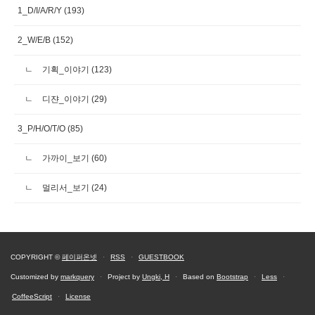
1_D/I/A/R/Y
(193)
2_W/E/B
(152)
기획_이야기
(123)
디쟌_이야기
(29)
3_P/H/O/T/O
(85)
가까이_보기
(60)
멀리서_보기
(24)
COPYRIGHT ©
페이퍼온넷
·
RSS
·
GUESTBOOK
Customized by
markquery
·
Project by
Ungki, H
·
Based on
Bootstrap
·
Less
·
CoffeeScript
·
License