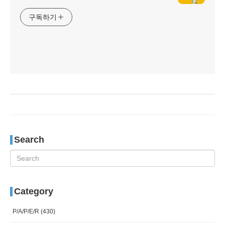
구독하기
Search
Category
P/A/P/E/R
(430)