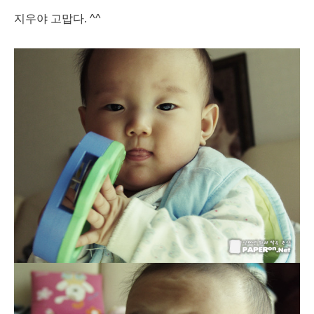
지우야 고맙다. ^^