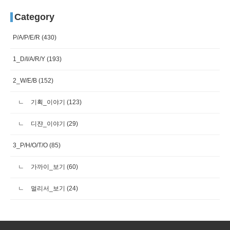
Category
P/A/P/E/R
(430)
1_D/I/A/R/Y
(193)
2_W/E/B
(152)
기획_이야기
(123)
디쟌_이야기
(29)
3_P/H/O/T/O
(85)
가까이_보기
(60)
멀리서_보기
(24)