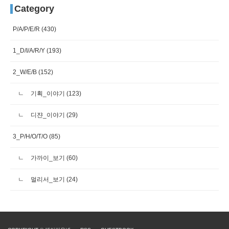
Category
P/A/P/E/R
(430)
1_D/I/A/R/Y
(193)
2_W/E/B
(152)
기획_이야기
(123)
디쟌_이야기
(29)
3_P/H/O/T/O
(85)
가까이_보기
(60)
멀리서_보기
(24)