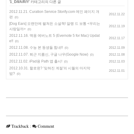
'
1_D/I/A/R/Y
' 카테고리의 다른 글
2012.11.21. Curation Service Storify.com 메인 페이지 개
2012.11.22
편
(0)
[Dog Ears] 오랜만에 펼쳐든 소설책! 알랭 드 보통 <우리는
2012.11.19
사랑일까>
(0)
2012.11.16. 맥용 에버노트 5 (Evernote 5 for Mac) Updat
2012.11.17
e!!
(0)
2012.11.08. 수능 본 동생들 힘내!!
2012.11.09
(0)
2012.11.07. 퇴근 지름신, 구글 나우(Google Now)
2012.11.08
(0)
2012.11.02. iPad용 Path 앱 출시!
2012.11.03
(0)
2012.10.31. 할로윈? '잊혀진 계절'의 시월의 마지막
2012.11.01
밤?
(0)
Trackback
:
Comment