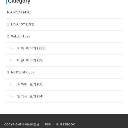
Category
P/A/P/E/R
(430)
1_D/I/A/R/Y
(193)
2_W/E/B
(152)
기획_이야기
(123)
디쟌_이야기
(29)
3_P/H/O/T/O
(85)
가까이_보기
(60)
멀리서_보기
(24)
COPYRIGHT ©
페이퍼온넷
·
RSS
·
GUESTBOOK