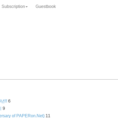
Subscription
Guestbook
8년!!
6
기
9
ary of PAPERon.Net)
11