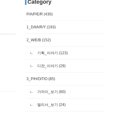
Category
P/A/P/E/R
(430)
1_D/I/A/R/Y
(193)
2_W/E/B
(152)
기획_이야기
(123)
디쟌_이야기
(29)
3_P/H/O/T/O
(85)
가까이_보기
(60)
멀리서_보기
(24)