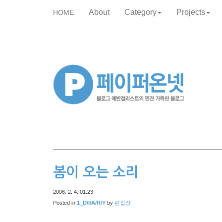
About
Category
Projects
HOME
skip
to
content
봄이 오는 소리
2006. 2. 4. 01:23
Posted in
1_D/I/A/R/Y
by
편집장