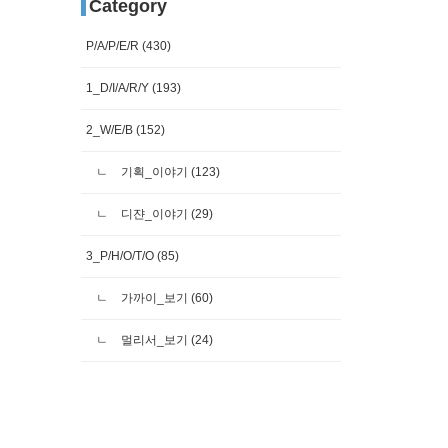
Category
P/A/P/E/R
(430)
1_D/I/A/R/Y
(193)
2_W/E/B
(152)
기획_이야기
(123)
디쟌_이야기
(29)
3_P/H/O/T/O
(85)
가까이_보기
(60)
멀리서_보기
(24)