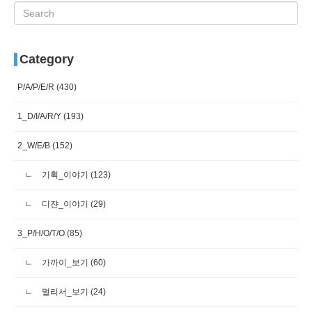
Category
P/A/P/E/R
(430)
1_D/I/A/R/Y
(193)
2_W/E/B
(152)
기획_이야기
(123)
디쟌_이야기
(29)
3_P/H/O/T/O
(85)
가까이_보기
(60)
멀리서_보기
(24)