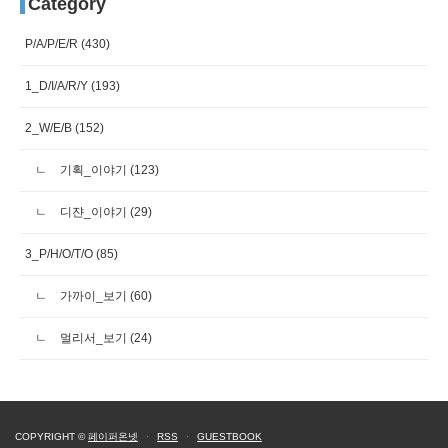
Category
P/A/P/E/R
(430)
1_D/I/A/R/Y
(193)
2_W/E/B
(152)
기획_이야기
(123)
디쟌_이야기
(29)
3_P/H/O/T/O
(85)
가까이_보기
(60)
멀리서_보기
(24)
COPYRIGHT ©
페이퍼온넷
·
RSS
·
GUESTBOOK