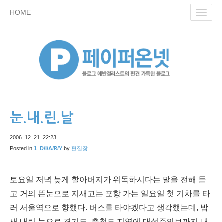
skip
HOME
Toggl
to
navig
content
눈.내.린.날
2006. 12. 21. 22:23
Posted in
1_D/I/A/R/Y
by
편집장
토요일 저녁 늦게 할아버지가 위독하시다는 말을 전해 듣
고 거의 뜬눈으로 지새고는 포항 가는 일요일 첫 기차를 타
러 서울역으로 향했다. 버스를 타야겠다고 생각했는데, 밤
새 내린 눈으로 경기도, 충청도 지역에 대설주의보까지 내