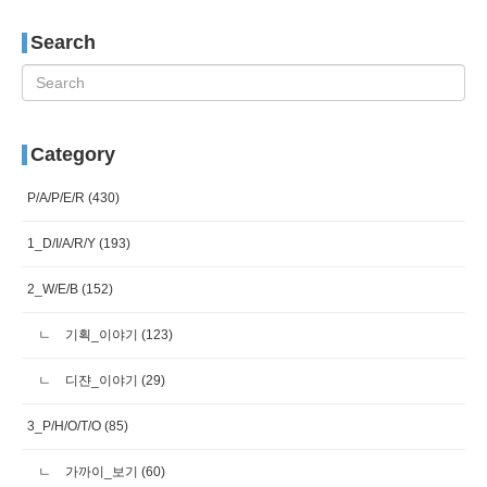
Search
Category
P/A/P/E/R
(430)
1_D/I/A/R/Y
(193)
2_W/E/B
(152)
기획_이야기
(123)
디쟌_이야기
(29)
3_P/H/O/T/O
(85)
가까이_보기
(60)