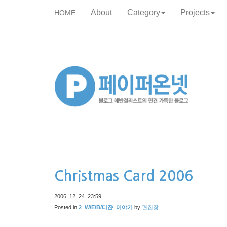
About
Category
Projects
HOME
skip
to
content
Christmas Card 2006
2006. 12. 24. 23:59
Posted in
2_W/E/B/디쟌_이야기
by
편집장