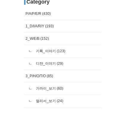
Category
P/A/P/E/R
(430)
1_D/I/A/R/Y
(193)
2_W/E/B
(152)
기획_이야기
(123)
디쟌_이야기
(29)
3_P/H/O/T/O
(85)
가까이_보기
(60)
멀리서_보기
(24)