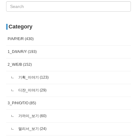
Category
P/A/P/E/R
(430)
1_D/I/A/R/Y
(193)
2_W/E/B
(152)
기획_이야기
(123)
디쟌_이야기
(29)
3_P/H/O/T/O
(85)
가까이_보기
(60)
멀리서_보기
(24)