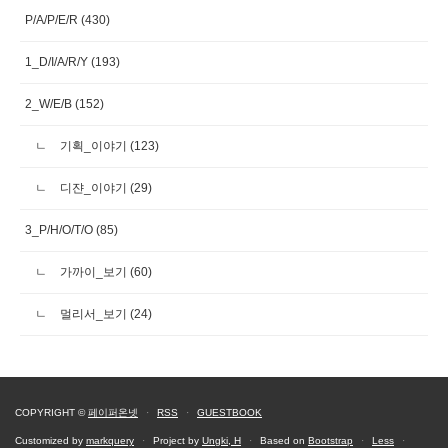
P/A/P/E/R
(430)
1_D/I/A/R/Y
(193)
2_W/E/B
(152)
기획_이야기
(123)
디쟌_이야기
(29)
3_P/H/O/T/O
(85)
가까이_보기
(60)
멀리서_보기
(24)
COPYRIGHT ©
페이퍼온넷
·
RSS
·
GUESTBOOK
Customized by
markquery
·
Project by
Ungki, H
·
Based on
Bootstrap
·
Less
·