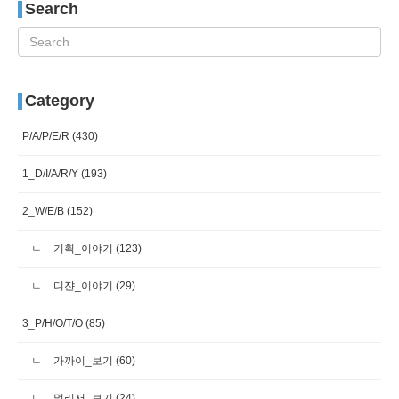
Search
Category
P/A/P/E/R
(430)
1_D/I/A/R/Y
(193)
2_W/E/B
(152)
기획_이야기
(123)
디쟌_이야기
(29)
3_P/H/O/T/O
(85)
가까이_보기
(60)
멀리서_보기
(24)