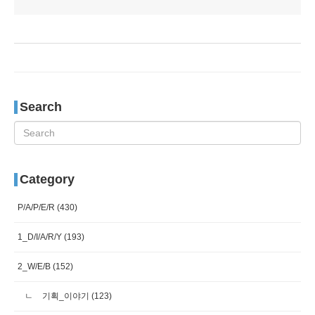
Search
Category
P/A/P/E/R
(430)
1_D/I/A/R/Y
(193)
2_W/E/B
(152)
기획_이야기
(123)