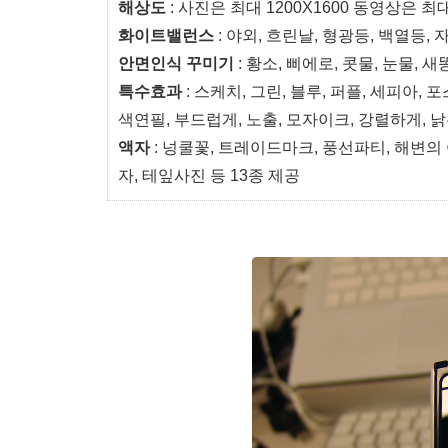
해상도
: 사진은 최대 1200X1600 동영상은 최
화이트밸런스
: 야외, 흐린날, 형광등, 백열등, 
안면인식 꾸미기
: 황소, 삐에로, 콧물, 눈물, 새
특수효과
: 스케치, 그린, 블루, 퍼플, 세피아, 
색연필, 부드럽게, 노출, 모자이크, 강렬하게, 낡
액자
: 넝쿨꽃, 트레이드마크, 풍선파티, 해변의 
자, 테잎사진 등 13종 제공