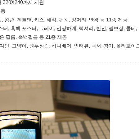
대 320X240까지 지원
자동
똥, 왕관, 젠틀맨, 키스, 해적, 펀치, 양머리, 안경 등 11종 제공
포스터, 흑백 포스터, 그레이, 선명하게, 럭셔리, 반전, 엠보싱, 콩테,
은 필름, 흑백필름 등 21종 제공
여인, 고양이, 권투장갑, 허니베어, 인터뷰, 낙서, 창가, 폴라로이드