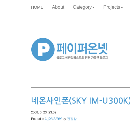
About
Category
Projects
HOME
skip
to
content
네온사인폰(SKY IM-U300
2008. 6. 23. 23:59
Posted in
1_D/I/A/R/Y
by
편집장