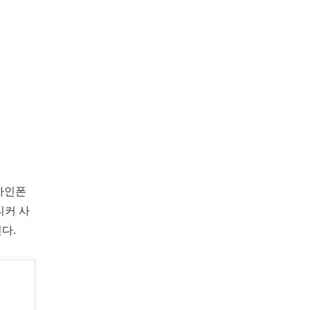
사인폰
티커 사
다.