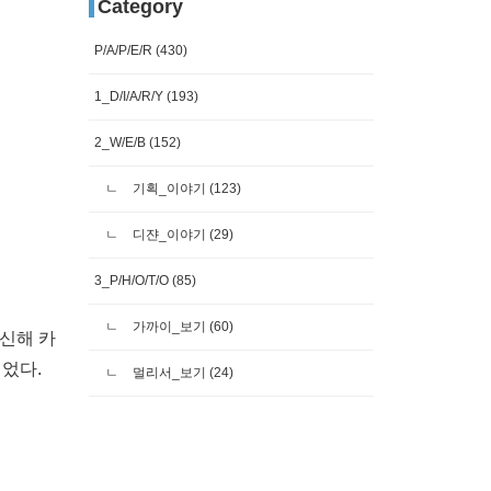
Category
P/A/P/E/R
(430)
1_D/I/A/R/Y
(193)
2_W/E/B
(152)
기획_이야기
(123)
디쟌_이야기
(29)
3_P/H/O/T/O
(85)
가까이_보기
(60)
대신해 카
되었다.
멀리서_보기
(24)