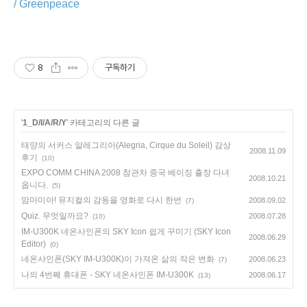
/ Greenpeace
8
구독하기
'
1_D/I/A/R/Y
' 카테고리의 다른 글
태양의 서커스 알레그리아(Alegria, Cirque du Soleil) 감상
2008.11.09
후기
(10)
EXPO COMM CHINA 2008 참관차 중국 베이징 출장 다녀
2008.10.21
옵니다.
(5)
맘마미아! 뮤지컬의 감동을 영화로 다시 한번
2008.09.02
(7)
Quiz. 무엇일까요?
2008.07.28
(10)
IM-U300K 네온사인폰의 SKY Icon 쉽게 꾸미기 (SKY Icon
2008.06.29
Editor)
(0)
네온사인폰(SKY IM-U300K)이 가져온 삶의 작은 변화
2008.06.23
(7)
나의 4번째 휴대폰 - SKY 네온사인폰 IM-U300K
2008.06.17
(13)