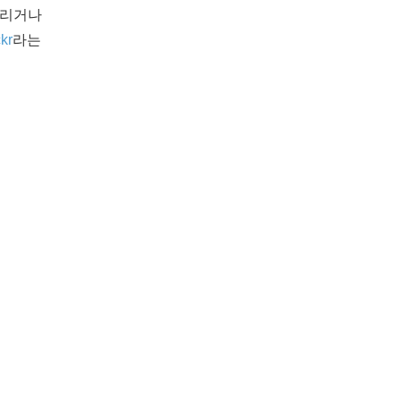
올리거나
ckr
라는