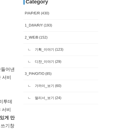
Category
P/A/P/E/R
(430)
1_D/I/A/R/Y
(193)
2_W/E/B
(152)
기획_이야기
(123)
디쟌_이야기
(29)
 만들어낸
3_P/H/O/T/O
(85)
간 서비
가까이_보기
(60)
멀리서_보기
(24)
 미투데
야 서비
있게 만
글 쓰기창