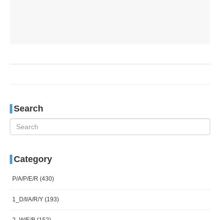
Search
Category
P/A/P/E/R
(430)
1_D/I/A/R/Y
(193)
2_W/E/B
(152)