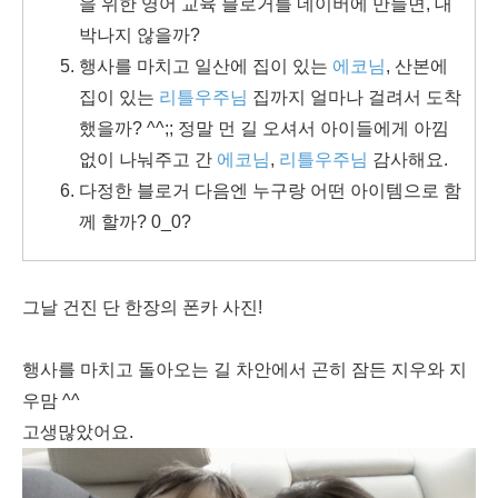
을 위한 영어 교육 블로거를 네이버에 만들면, 대
박나지 않을까?
행사를 마치고 일산에 집이 있는
에코님
, 산본에
집이 있는
리틀우주님
집까지 얼마나 걸려서 도착
했을까? ^^;; 정말 먼 길 오셔서 아이들에게 아낌
없이 나눠주고 간
에코님
,
리틀우주님
감사해요.
다정한 블로거 다음엔 누구랑 어떤 아이템으로 함
께 할까? 0_0?
그날 건진 단 한장의 폰카 사진!
행사를 마치고 돌아오는 길 차안에서 곤히 잠든 지우와 지
우맘 ^^
고생많았어요.