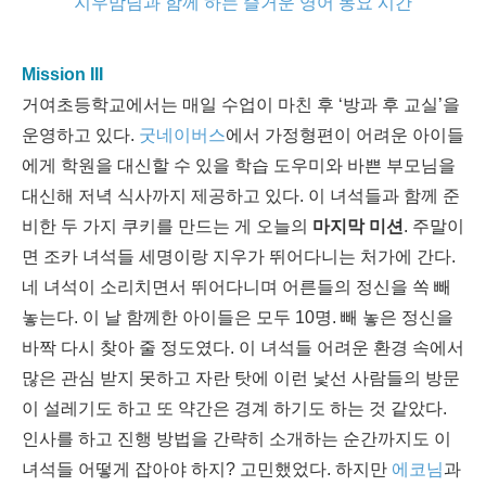
지우맘님과 함께 하는 즐거운 영어 동요 시간
Mission III
거여초등학교에서는 매일 수업이 마친 후 ‘방과 후 교실’을
운영하고 있다.
굿네이버스
에서 가정형편이 어려운 아이들
에게 학원을 대신할 수 있을 학습 도우미와 바쁜 부모님을
대신해 저녁 식사까지 제공하고 있다. 이 녀석들과 함께 준
비한 두 가지 쿠키를 만드는 게 오늘의
마지막 미션
. 주말이
면 조카 녀석들 세명이랑 지우가 뛰어다니는 처가에 간다.
네 녀석이 소리치면서 뛰어다니며 어른들의 정신을 쏙 빼
놓는다. 이 날 함께한 아이들은 모두 10명. 빼 놓은 정신을
바짝 다시 찾아 줄 정도였다. 이 녀석들 어려운 환경 속에서
많은 관심 받지 못하고 자란 탓에 이런 낯선 사람들의 방문
이 설레기도 하고 또 약간은 경계 하기도 하는 것 같았다.
인사를 하고 진행 방법을 간략히 소개하는 순간까지도 이
녀석들 어떻게 잡아야 하지? 고민했었다. 하지만
에코님
과