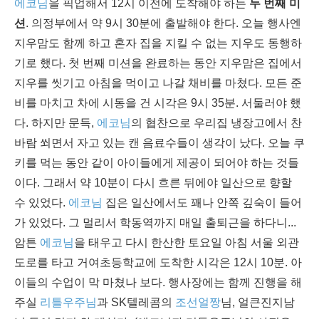
에코님
을 픽업해서 12시 이전에 도착해야 하는
두 번째 미
션
. 의정부에서 약 9시 30분에 출발해야 한다. 오늘 행사엔
지우맘도 함께 하고 혼자 집을 지킬 수 없는 지우도 동행하
기로 했다. 첫 번째 미션을 완료하는 동안 지우맘은 집에서
지우를 씻기고 아침을 먹이고 나갈 채비를 마쳤다. 모든 준
비를 마치고 차에 시동을 건 시각은 9시 35분. 서둘러야 했
다. 하지만 문득,
에코님
의 협찬으로 우리집 냉장고에서 찬
바람 쐬면서 자고 있는 캔 음료수들이 생각이 났다. 오늘 쿠
키를 먹는 동안 같이 아이들에게 제공이 되어야 하는 것들
이다. 그래서 약 10분이 다시 흐른 뒤에야 일산으로 향할
수 있었다.
에코님
집은 일산에서도 꽤나 안쪽 깊숙이 들어
가 있었다. 그 멀리서 학동역까지 매일 출퇴근을 하다니...
암튼
에코님
을 태우고 다시 한산한 토요일 아침 서울 외관
도로를 타고 거여초등학교에 도착한 시각은 12시 10분. 아
이들의 수업이 막 마쳤나 보다. 행사장에는 함께 진행을 해
주실
리틀우주님
과 SK텔레콤의
조선얼짱
님, 얼큰진지남