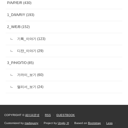
P/A/P/E/R
(430)
1_D/I/A/R/Y
(193)
2_W/E/B
(152)
기획_이야기
(123)
디쟌_이야기
(29)
3_P/H/O/T/O
(85)
가까이_보기
(60)
멀리서_보기
(24)
COPYRIGHT ©
페이퍼온넷
·
RSS
·
GUESTBOOK
Customized by
markquery
·
Project by
Ungki, H
·
Based on
Bootstrap
·
Less
·