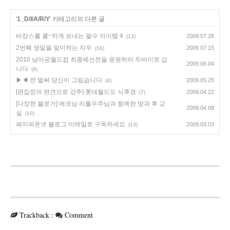
'
1_D/I/A/R/Y
' 카테고리의 다른 글
바캉스를 쿨~하게 보내는 필수 아이템 4
2009.07.28
(13)
2번째 생일을 맞이하는 지우
2009.07.15
(16)
2010 남아공월드컵 최종예선전을 응원하러 두바이로 갑
2009.06.04
니다
(9)
▶◀ 전 벌써 당신이 그립습니다
2009.05.25
(4)
[편집장의 편견으로 강추] 롯데월드도 식후경
2009.04.22
(7)
[다정한 블로거] 에코님 리틀우주님과 함께한 방과 후 교
2009.04.08
실
(10)
페이퍼온넷 블로그 이메일로 구독하세요
2009.03.03
(13)
Trackback
:
Comment