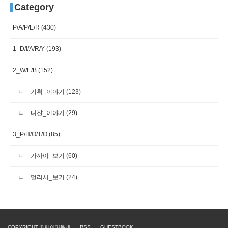
Category
P/A/P/E/R
(430)
1_D/I/A/R/Y
(193)
2_W/E/B
(152)
기획_이야기
(123)
디쟌_이야기
(29)
3_P/H/O/T/O
(85)
가까이_보기
(60)
멀리서_보기
(24)
COPYRIGHT ©
페이퍼온넷
·
RSS
·
GUESTBOOK