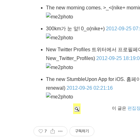
The new morning comes. >_<
(nike+ morni
300km가 눈 앞! 0_o
(nike+)
2012-09-25 07
New Twitter Profiles 트위터에서 
New_Twitter_Profiles)
2012-09-25 18:19:
The new StumbleUpon App for iO
renewal)
2012-09-26 02:21:16
이 글은
편집
7
구독하기