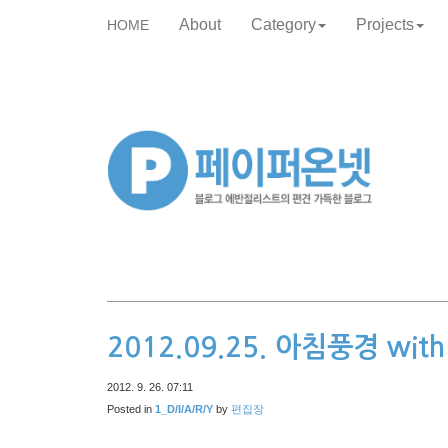
About
Category
Projects
HOME
skip
to
content
2012.09.25. 아침풍경 with
2012. 9. 26. 07:11
Posted in
1_D/I/A/R/Y
by
편집장