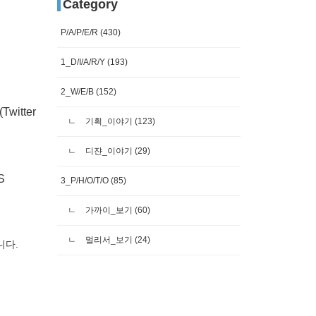
Category
P/A/P/E/R
(430)
1_D/I/A/R/Y
(193)
2_W/E/B
(152)
(Twitter
기획_이야기
(123)
디쟌_이야기
(29)
S
3_P/H/O/T/O
(85)
가까이_보기
(60)
멀리서_보기
(24)
니다.