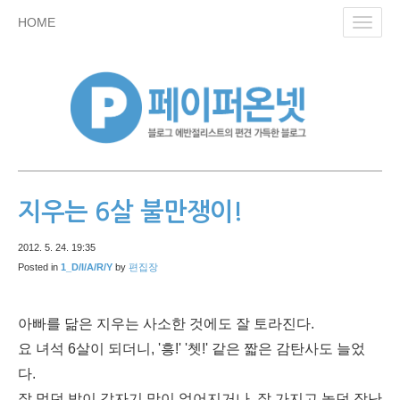
skip
HOME
Toggl
to
navig
content
지우는 6살 불만쟁이!
2012. 5. 24. 19:35
Posted in
1_D/I/A/R/Y
by
편집장
아빠를 닮은 지우는 사소한 것에도 잘 토라진다.
요 녀석 6살이 되더니, '흥!' '쳇!' 같은 짧은 감탄사도 늘었
다.
잘 먹던 밥이 갑자기 맛이 없어지거나, 잘 가지고 놀던 장난