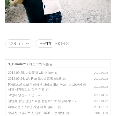
6
구독하기
'
1_D/I/A/R/Y
' 카테고리의 다른 글
2012.09.25. 아침풍경 with Nike+
2012.09.26
(0)
2012.09.24. We Run Seoul 등록 실패!
2012.09.25
(0)
[주말보고] 소셜 큐레이션 서비스 Storify.com로 10만에 작
2012.05.29
성한 석가탄신일 경주 여행
(0)
고맙다 당신의 조언...
2012.04.05
(4)
설연휴 동안 신년계획을 현실적으로 수정하기!
2012.01.22
(1)
페이퍼온넷 7주년 기념 자축 깔때기
2011.12.07
(9)
무제한 요금제로 한 달에 10GB 쓰는 방법
2011.11.29
(12)