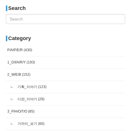
Search
Category
P/A/P/E/R
(430)
1_D/I/A/R/Y
(193)
2_W/E/B
(152)
기획_이야기
(123)
디쟌_이야기
(29)
3_P/H/O/T/O
(85)
가까이_보기
(60)