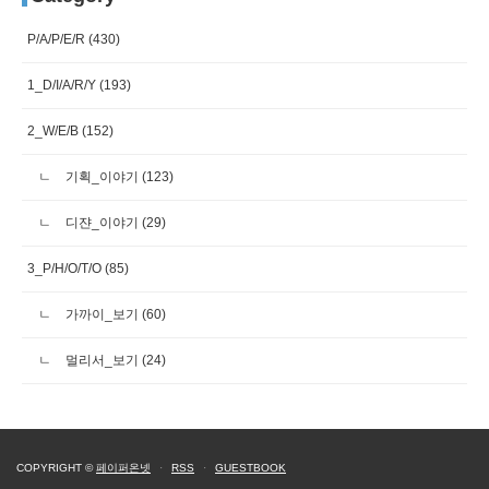
P/A/P/E/R
(430)
1_D/I/A/R/Y
(193)
2_W/E/B
(152)
기획_이야기
(123)
디쟌_이야기
(29)
3_P/H/O/T/O
(85)
가까이_보기
(60)
멀리서_보기
(24)
COPYRIGHT ©
페이퍼온넷
·
RSS
·
GUESTBOOK