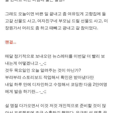
그래도 오늘이면 바쁜 일 끝내고 좀 여유있게 고향집에 들
고갈 선물도 사고, 여자친구네 부모님 드릴 선물도 사고, 미
장원가서 머리도 좀 하고 때빼고 광내고 갈 참이었다.
왠걸...
매달 정기적으로 보내오던 뉴스레터를 이번달 더 빨리 보
내는게 어떻겠냐고 -_-;;
것두 목요일인 오늘 알려주는 것이 아닌가?
부랴부랴 스토리보드 작업해서 확인은 받아냈다만
내일 하루 만에 디자인하고 수정해서 코딩한 다음 2만여명
에게 발송 하기란... -_-;;
설 명절 다가오면서 이것 저것 개인적으로 준비할 것이 많
아서 프로젝트에 조금 소홀하긴 했었다. 은근히 설 연휴 끝