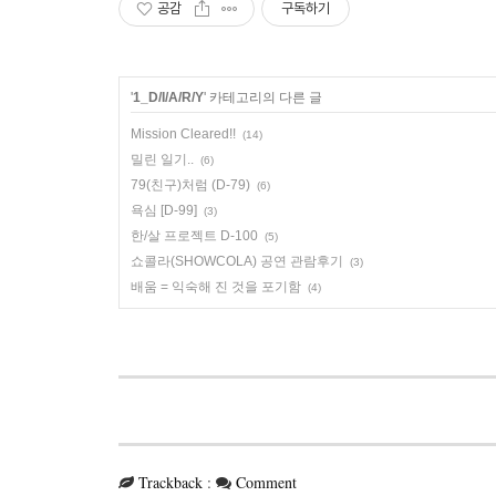
공감
구독하기
'
1_D/I/A/R/Y
' 카테고리의 다른 글
Mission Cleared!!
(14)
밀린 일기..
(6)
79(친구)처럼 (D-79)
(6)
욕심 [D-99]
(3)
한/살 프로젝트 D-100
(5)
쇼콜라(SHOWCOLA) 공연 관람후기
(3)
배움 = 익숙해 진 것을 포기함
(4)
Trackback
:
Comment