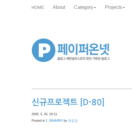
About
Category
Projects
HOME
skip
to
content
신규프로젝트 [D-80]
2005. 5. 26. 20:21
Posted in
1_D/I/A/R/Y
by
편집장