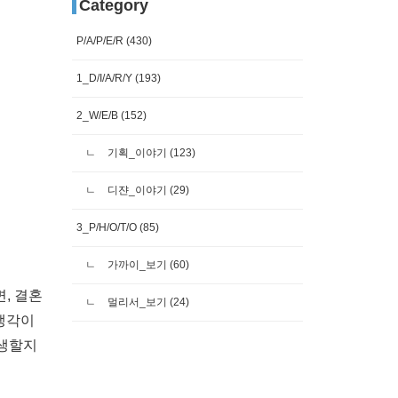
Category
P/A/P/E/R
(430)
1_D/I/A/R/Y
(193)
2_W/E/B
(152)
기획_이야기
(123)
디쟌_이야기
(29)
3_P/H/O/T/O
(85)
가까이_보기
(60)
, 결혼
멀리서_보기
(24)
생각이
발생할지