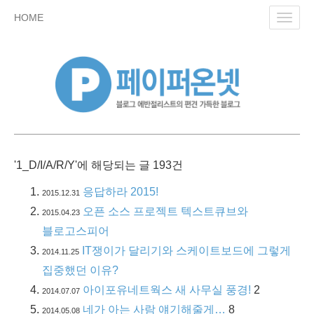
skip
HOME
Toggl
to
navig
content
'1_D/I/A/R/Y'에 해당되는 글 193건
응답하라 2015!
2015.12.31
오픈 소스 프로젝트 텍스트큐브와
2015.04.23
블로고스피어
IT쟁이가 달리기와 스케이트보드에 그렇게
2014.11.25
집중했던 이유?
아이포유네트웍스 새 사무실 풍경!
2
2014.07.07
네가 아는 사람 얘기해줄게…
8
2014.05.08