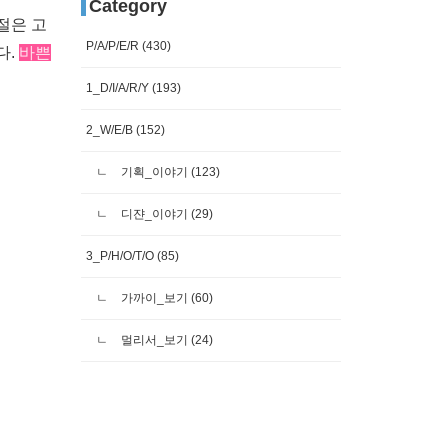
Category
절은 고
P/A/P/E/R
(430)
다.
바쁜
1_D/I/A/R/Y
(193)
2_W/E/B
(152)
기획_이야기
(123)
디쟌_이야기
(29)
3_P/H/O/T/O
(85)
가까이_보기
(60)
멀리서_보기
(24)