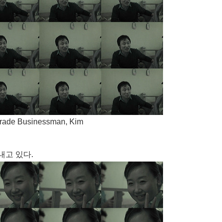
rade Businessman, Kim
내고 있다.