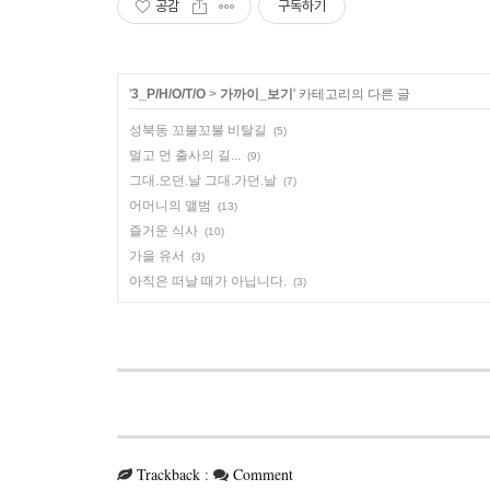
공감
구독하기
'
3_P/H/O/T/O
>
가까이_보기
' 카테고리의 다른 글
성북동 꼬불꼬불 비탈길
(5)
멀고 먼 출사의 길...
(9)
그대.오던.날 그대.가던.날
(7)
어머니의 앨범
(13)
즐거운 식사
(10)
가을 유서
(3)
아직은 떠날 때가 아닙니다.
(3)
Trackback
:
Comment