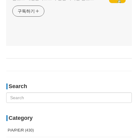
구독하기
Search
Category
P/A/P/E/R
(430)