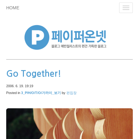
skip
HOME
Toggl
to
navig
content
Go Together!
2006. 6. 19. 19:19
Posted in
3_P/H/O/T/O/가까이_보기
by
편집장