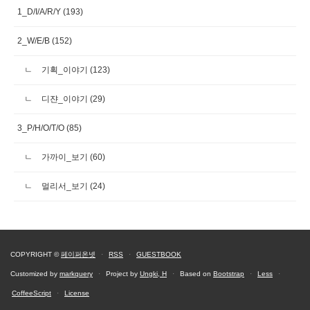
1_D/I/A/R/Y
(193)
2_W/E/B
(152)
기획_이야기
(123)
디쟌_이야기
(29)
3_P/H/O/T/O
(85)
가까이_보기
(60)
멀리서_보기
(24)
COPYRIGHT ©
페이퍼온넷
·
RSS
·
GUESTBOOK
Customized by
markquery
·
Project by
Ungki, H
·
Based on
Bootstrap
·
Less
·
CoffeeScript
·
License