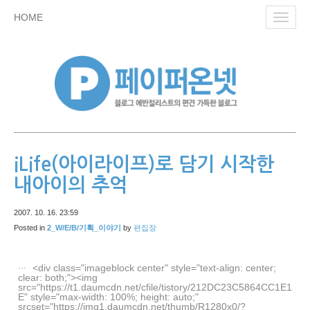
skip
HOME
Toggl
to
navig
content
iLife(아이라이프)로 담기 시작한
내아이의 추억
2007. 10. 16. 23:59
Posted in
2_W/E/B/기획_이야기
by
편집장
<div class="imageblock center" style="text-align: center;
clear: both;"><img
src="https://t1.daumcdn.net/cfile/tistory/212DC23C5864CC1E1
E" style="max-width: 100%; height: auto;"
srcset="https://img1.daumcdn.net/thumb/R1280x0/?