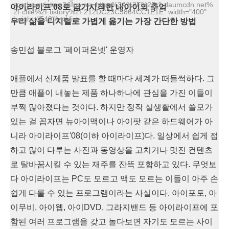
scode=mtistory2&fname=https%3A%2F%2Ft1.daumcdn.net%
아이라이프'08로 담기시작한 내아이의 추억
2Fcfile%2Ftistory%2F212DC23C5864CC1E1E" width="400"
height="540"/></div>
우리 삶을 디지털로 가볍게 옮기는 가장 간단한 방법
송민섭 블로그 '페이퍼온넷' 운영자
애플에서 신제품 발표를 할 때마다 세계가 떠들썩하다. 그
만큼 애플이 내놓는 제품 하나하나에 관심을 가진 이들이
부쩍 많아졌다는 것이다. 하지만 정작 실생활에서 쓸모가
있는 걸 꼽자면 뉴아이맥이나 아이팟 같은 하드웨어가 아
니라 아이라이프'08(이하 아이라이프)다. 일상에서 쉽게 접
하고 많이 다루는 사진과 동영상을 고치거나 멋진 컨텐츠
로 탈바꿈시킬 수 있는 재주를 잔뜩 포함하고 있다. 무엇보
다 아이라이프는 PC도 모르고 맥도 모르는 이들이 아주 손
쉽게 다룰 수 있는 프로그램이라는 사실이다. 아이포토, 아
이무비, 아이웹, 아이DVD, 그라지밴드 등 아이라이프에 포
함된 여러 프로그램을 갖고 놀다보면 자기도 모르는 사이