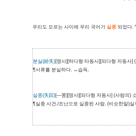
우리도 모르는 사이에 우리 국어가
실종
되었다. ^
분실(紛失)
[명사][하다형 타동사][되다형 자동사]
¶서류를 분실하다. ↔습득.
실종(失踪)
[―쫑][명사][되다형 자동사] (사람의) 
¶실종 사건./조난으로 실종된 사람. (비슷한말)실적