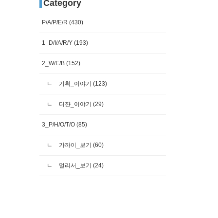
Category
P/A/P/E/R
(430)
1_D/I/A/R/Y
(193)
2_W/E/B
(152)
기획_이야기
(123)
디쟌_이야기
(29)
3_P/H/O/T/O
(85)
가까이_보기
(60)
멀리서_보기
(24)