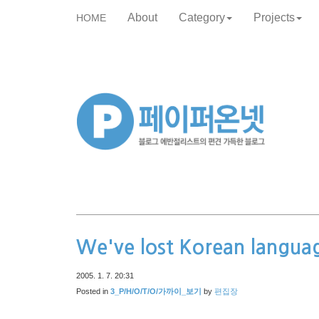
About
Category
Projects
HOME
skip
to
content
We've lost Korean langua
2005. 1. 7. 20:31
Posted in
3_P/H/O/T/O/가까이_보기
by
편집장