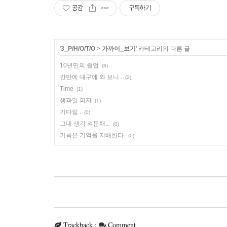
공감
구독하기
'
3_P/H/O/T/O
>
가까이_보기
' 카테고리의 다른 글
10년만의 졸업
(8)
간만에 대구에 와 보니..
(2)
Time
(1)
생과일 피자
(1)
기다림..
(0)
그대 생각 켜둔채...
(0)
기록은 기억을 지배한다.
(0)
Trackback
:
Comment