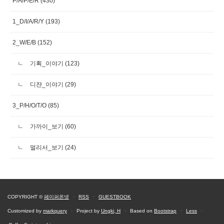
P/A/P/E/R
(430)
1_D/I/A/R/Y
(193)
2_W/E/B
(152)
기획_이야기
(123)
디쟌_이야기
(29)
3_P/H/O/T/O
(85)
가까이_보기
(60)
멀리서_보기
(24)
COPYRIGHT ©
페이퍼온넷
·
RSS
·
GUESTBOOK
Customized by
markquery
·
Project by
Ungki, H
·
Based on
Bootstrap
·
Less
·