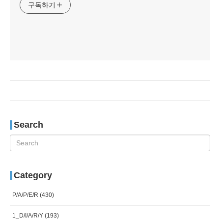
구독하기
Search
Category
P/A/P/E/R
(430)
1_D/I/A/R/Y
(193)