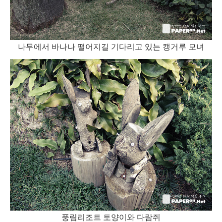
나무에서 바나나 떨어지길 기다리고 있는 캥거루 모녀
풍림리조트 토양이와 다람쥐