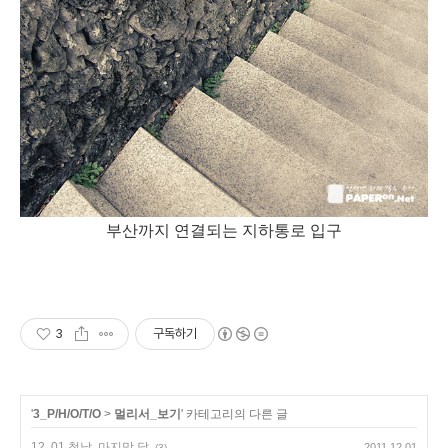
부산까지 연결되는 지하통로 입구
3
구독하기
'
3_P/H/O/T/O
>
멀리서_보기
' 카테고리의 다른 글
12. 01 첫날. 마지막 달
2011.12.01
(3)