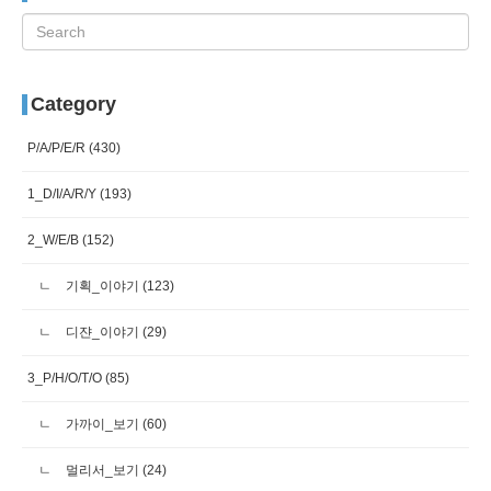
Category
P/A/P/E/R
(430)
1_D/I/A/R/Y
(193)
2_W/E/B
(152)
기획_이야기
(123)
디쟌_이야기
(29)
3_P/H/O/T/O
(85)
가까이_보기
(60)
멀리서_보기
(24)