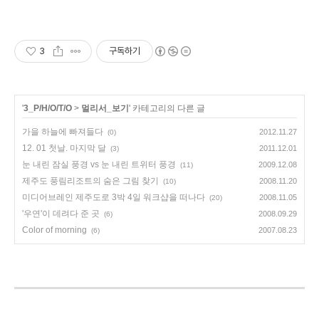
3
구독하기
'
3_P/H/O/T/O
>
멀리서_보기
' 카테고리의 다른 글
가을 하늘에 빠져들다
2012.11.27
(0)
12. 01 첫날. 마지막 달
2011.12.01
(3)
눈 내린 잠실 풍경 vs 눈 내린 트위터 풍경
2009.12.08
(11)
제주도 풍림리조트의 숨은 그림 찾기
2008.11.20
(10)
미디어브레인 제주도로 3박 4일 워크샵을 떠나다
2008.11.05
(20)
'우연'이 데려다 준 곳
2008.09.29
(6)
Color of morning
2007.08.23
(6)