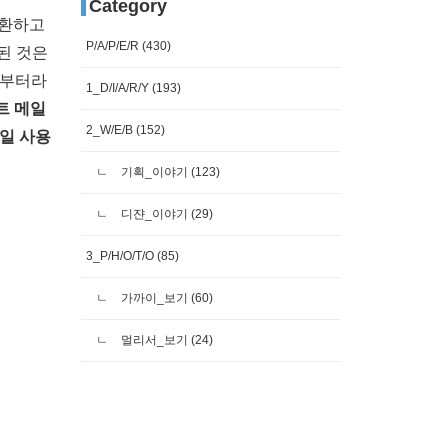
Category
교환하고
P/A/P/E/R
(430)
 된 것은
서부터라
1_D/I/A/R/Y
(193)
트 메일
2_W/E/B
(152)
일 사용
기획_이야기
(123)
디쟌_이야기
(29)
3_P/H/O/T/O
(85)
가까이_보기
(60)
멀리서_보기
(24)