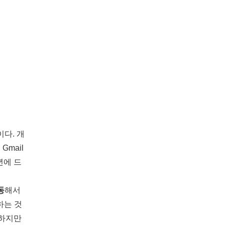
이다. 개
mail
년에 드
동
해서
용하는 것
 하지만