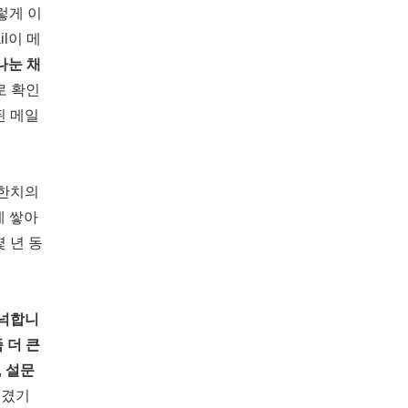
렇게 이
l이 메
 나눈 채
로 확인
된 메일
 한치의
에 쌓아
 년 동
넉넉합니
 더 큰
,
설문
생겼기