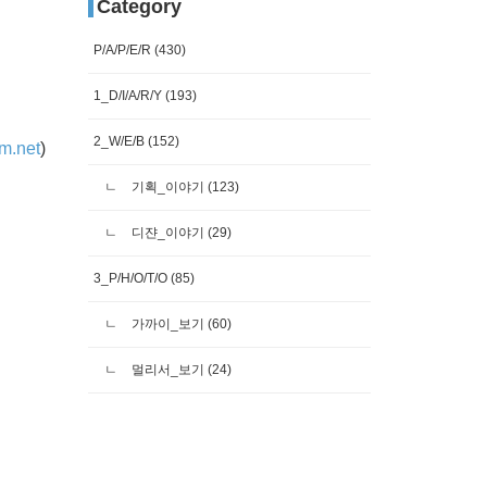
Category
P/A/P/E/R
(430)
1_D/I/A/R/Y
(193)
2_W/E/B
(152)
m.net
)
기획_이야기
(123)
디쟌_이야기
(29)
3_P/H/O/T/O
(85)
가까이_보기
(60)
멀리서_보기
(24)