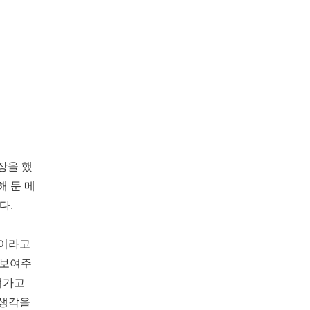
장을 했
해 둔 메
다.
일이라고
 보여주
져가고
 생각을