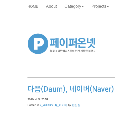
About
Category
Projects
HOME
skip
to
content
다음(Daum), 네이버(Nave
2010. 4. 5. 23:59
Posted in
2_W/E/B/기획_이야기
by
편집장