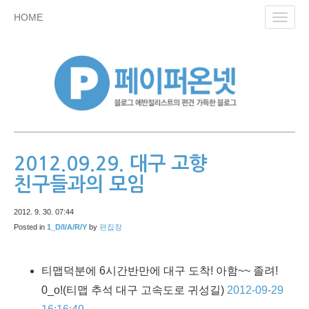
skip
HOME
Toggl
to
navig
content
2012.09.29. 대구 고향
친구들과의 모임
2012. 9. 30. 07:44
Posted in
1_D/I/A/R/Y
by
편집장
티맵덕분에 6시간반만에 대구 도착! 아함~~ 졸려!
0_o!
(티맵 추석 대구 고속도로 귀성길)
2012-09-29