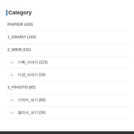
Category
P/A/P/E/R
(430)
1_D/I/A/R/Y
(193)
2_W/E/B
(152)
기획_이야기
(123)
디쟌_이야기
(29)
3_P/H/O/T/O
(85)
가까이_보기
(60)
멀리서_보기
(24)