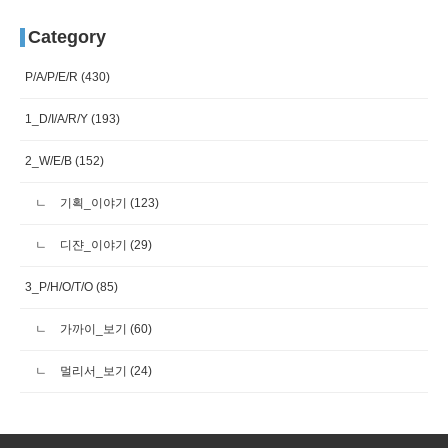
Category
P/A/P/E/R
(430)
1_D/I/A/R/Y
(193)
2_W/E/B
(152)
기획_이야기
(123)
디쟌_이야기
(29)
3_P/H/O/T/O
(85)
가까이_보기
(60)
멀리서_보기
(24)