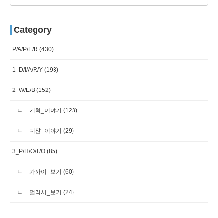
Category
P/A/P/E/R
(430)
1_D/I/A/R/Y
(193)
2_W/E/B
(152)
기획_이야기
(123)
디쟌_이야기
(29)
3_P/H/O/T/O
(85)
가까이_보기
(60)
멀리서_보기
(24)