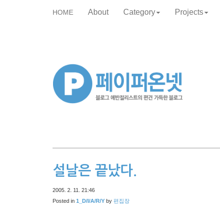
About
Category
Projects
HOME
skip
to
content
설날은 끝났다.
2005. 2. 11. 21:46
Posted in
1_D/I/A/R/Y
by
편집장