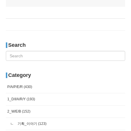
Search
Category
P/A/P/E/R
(430)
1_D/I/A/R/Y
(193)
2_W/E/B
(152)
기획_이야기
(123)