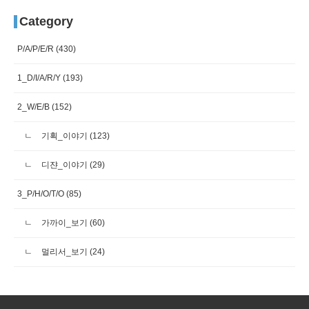
Category
P/A/P/E/R
(430)
1_D/I/A/R/Y
(193)
2_W/E/B
(152)
기획_이야기
(123)
디쟌_이야기
(29)
3_P/H/O/T/O
(85)
가까이_보기
(60)
멀리서_보기
(24)