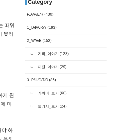
Category
P/A/P/E/R
(430)
는 따위
1_D/I/A/R/Y
(193)
지 못하
2_W/E/B
(152)
기획_이야기
(123)
디쟌_이야기
(29)
3_P/H/O/T/O
(85)
가까이_보기
(60)
하게 된
옆에 마
멀리서_보기
(24)
해야 하
 사용하