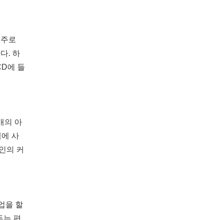
 주로
다. 하
CD에 들
개의 아
에 사
자인의 커
업을 할
두는 편