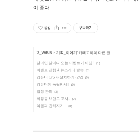
이 좋다.
공감
구독하기
'
2_W/E/B
>
기획_이야기
' 카테고리의 다른 글
날이면 날마다 오는 이벤트가 아님!!
(1)
이벤트 진행 & 뉴스레터 발송
(0)
컴퓨터 O/S 재설치하기 (2/2)
(0)
컴퓨터의 독립만세!!
(0)
일정 관리
(3)
화장품 브랜드 조사..
(2)
엑셀과 친해지기...
(0)