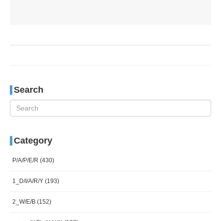
Search
Category
P/A/P/E/R
(430)
1_D/I/A/R/Y
(193)
2_W/E/B
(152)