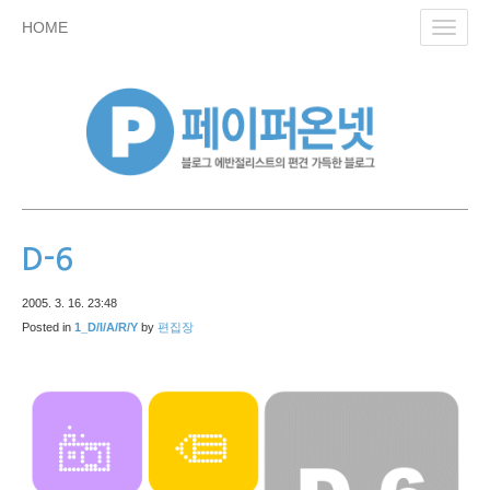
skip
HOME
Toggl
to
navig
content
D-6
2005. 3. 16. 23:48
Posted in
1_D/I/A/R/Y
by
편집장