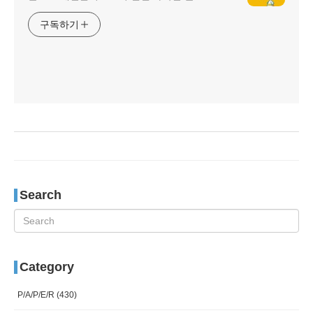
구독하기
Search
Category
P/A/P/E/R
(430)