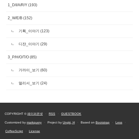
1_D/I/A/R/Y
(193)
2_W/E/B
(152)
기획_이야기
(123)
디쟌_이야기
(29)
3_P/H/O/T/O
(85)
가까이_보기
(60)
멀리서_보기
(24)
COPYRIGHT ©
페이퍼온넷
·
RSS
·
GUESTBOOK
Customized by
markquery
·
Project by
Ungki, H
·
Based on
Bootstrap
·
Less
·
CoffeeScript
·
License