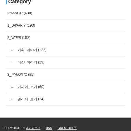
Category
P/A/P/E/R
(430)
1_D/I/A/R/Y
(193)
2_W/E/B
(152)
기획_이야기
(123)
디쟌_이야기
(29)
3_P/H/O/T/O
(85)
가까이_보기
(60)
멀리서_보기
(24)
COPYRIGHT ©
페이퍼온넷
·
RSS
·
GUESTBOOK