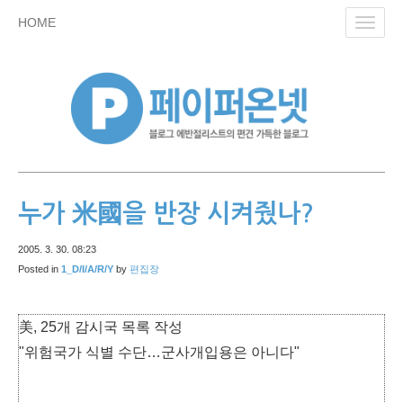
skip
HOME
Toggl
to
navig
content
누가 米國을 반장 시켜줬나?
2005. 3. 30. 08:23
Posted in
1_D/I/A/R/Y
by
편집장
美, 25개 감시국 목록 작성
"위험국가 식별 수단…군사개입용은 아니다"